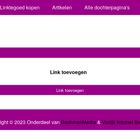
Linktegoed kopen
Artikelen
Alle dochterpagina's
Link toevoegen
Link toevoegen
ight © 2023 Onderdeel van
BaakmanMedia
&
Vrolijk Internet S